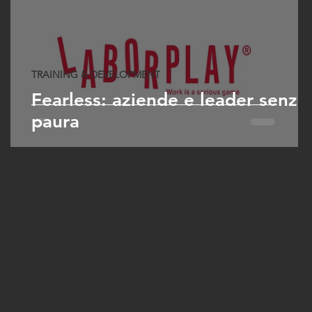
TRAINING & DEVELOPMENT
Fearless: aziende e leader senza
paura