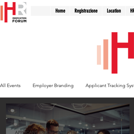
Home
Registrazione
Location
H
All Events
Employer Branding
Applicant Tracking Sy
Recruiting & Selection
APPLICANT TRACKING SYSTEM