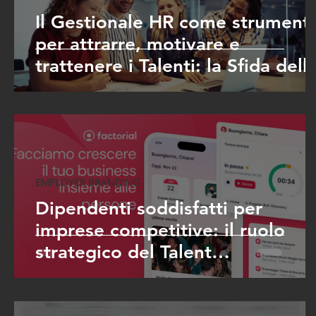
Il Gestionale HR come strument
per attrarre, motivare e
trattenere i Talenti: la Sfida dell
Aziende Moderne e il Supporto
di CPeople
EMPLOYER BRANDING
Dipendenti soddisfatti per
imprese competitive: il ruolo
strategico del Talent
Management nella crescita
aziendale