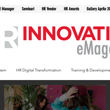
R Manager
Seminari
HR Vendor
HR Awards
Gallery Aprile 2
stem
HR Digital Transformation
Training & Developme