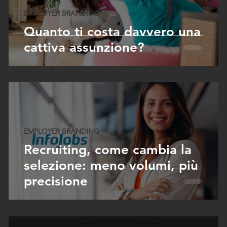
o
EMPLOYER BRANDING
Quanto ti costa davvero una
e
cattiva assunzione?
EMPLOYER BRANDING
Recruiting, come cambia la
selezione: meno volumi, più
precisione