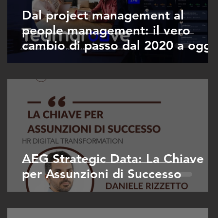
Dal project management al
people management: il vero
cambio di passo dal 2020 a oggi
HR DIGITAL TRANSFORMATION
AEG Strategic Data: La Chiave
per Assunzioni di Successo