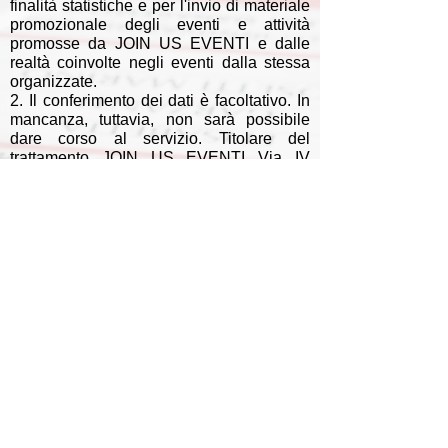
finalità statistiche e per l'invio di materiale
promozionale degli eventi e attività
promosse da JOIN US EVENTI e dalle
realtà coinvolte negli eventi dalla stessa
organizzate.
2. Il conferimento dei dati è facoltativo. In
mancanza, tuttavia, non sarà possibile
dare corso al servizio. Titolare del
trattamento JOIN US EVENTI Via IV
Novembre 77, 40053 Crespellano (BO)
nei cui confronti, in qualità di interessati
potrete esercitare i diritti di cui agli artt. 15-
22 REG. UE 2016/679 (GDPR) .
Consenso al trattamento dei dati personali
e alla pubblicazione della propria
immagine ripresa durante l'attività video-
fotografica.
Il consenso è subordinato al rispetto, da
parte del Titolare del trattamento, della
vigente normativa. L'utente, che si registra
all'evento HR INNOVATION FORUM,
prende atto dell'informativa sopra indicata
e dichiara di aver letto, in ogni sua parte,