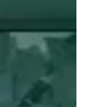
riducono i tempi di risposta, cresce
l’attenzione alla candidate experience. In
questo scenario, limitarsi a “gestire” le
candidature non è sufficiente. La vera sfida è
arrivare alla decisione finale in modo più
rapido, oggettivo e struttu