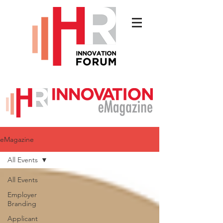
eMagazine
All Events
All Events
Employer
Branding
Applicant