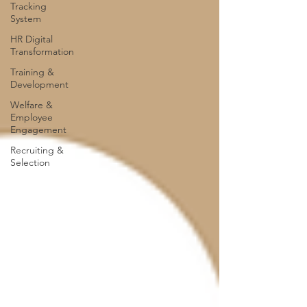
Tracking
System
HR Digital
Transformation
Training &
Development
Welfare &
Employee
Engagement
Recruiting &
Selection