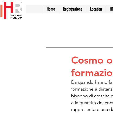
Home
Registrazione
Location
H
All Events
Employer Branding
Training & Development
W
Cosmo o 
formazi
Da quando hanno fatto
formazione a distanz
bisogno di crescita pr
e la quantità dei cor
rappresentare una dav