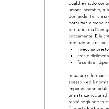
qualche modo continu
umana, scambio, tuto
domande. Per chi si e
poter fare a meno de
territorio, ma l'inne
criticamente. E le cri
formazione a distanz
invecchia presto
crea difficilmen
fa sentire i dipe
Imparare e formarsi no
spesso - ed è norma
imparare sono adulti 
una stanza vuota ad 
realtà aggiunge frust
E questa frustrazione 