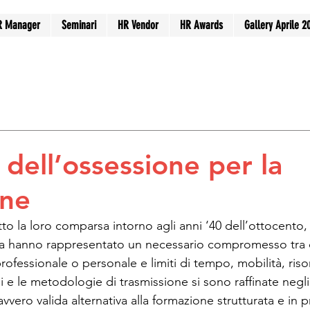
R Manager
Seminari
HR Vendor
HR Awards
Gallery Aprile 2
Applicant Tracking System
HR Digital Transformation
elfare & Employee Engagement
Recruiting & Selection
dell’ossessione per la
one
 la loro comparsa intorno agli anni ‘40 dell’ottocento, i
a hanno rappresentato un necessario compromesso tra cu
ofessionale o personale e limiti di tempo, mobilità, risor
si e le metodologie di trasmissione si sono raffinate negli 
vero valida alternativa alla formazione strutturata e in 