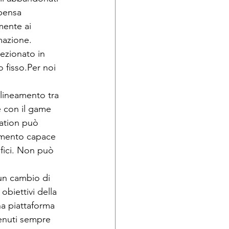
 pensa 
ente ai 
mazione. 
sezionato in 
 fisso.Per noi 
llineamento tra 
e con il game 
ation può 
lemento capace 
ici. Non può 
un cambio di 
obiettivi della 
a piattaforma 
tenuti sempre 