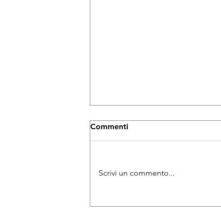
Commenti
Scrivi un commento...
Il bosco e il cervello: come ti
spiego HumaniKa?