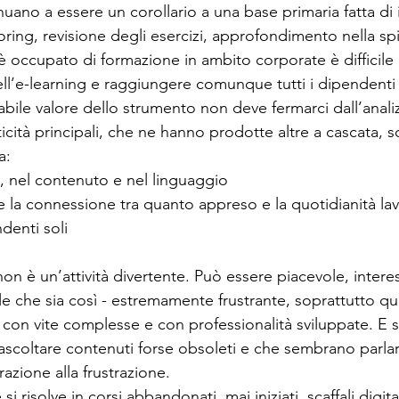
ano a essere un corollario a una base primaria fatta di 
ring, revisione degli esercizi, approfondimento nella sp
̀ occupato di formazione in ambito corporate è difficile
ll’e-learning e raggiungere comunque tutti i dipendenti d
gabile valore dello strumento non deve fermarci dall’analiz
ticità principali, che ne hanno prodotte altre a cascata, 
a:
, nel contenuto e nel linguaggio
te la connessione tra quanto appreso e la quotidianità lav
ndenti soli
n è un’attività divertente. Può essere piacevole, intere
le che sia così - estremamente frustrante, soprattutto q
con vite complesse e con professionalità sviluppate. E sen
ascoltare contenuti forse obsoleti e che sembrano parlare
razione alla frustrazione. 
si risolve in corsi abbandonati, mai iniziati, scaffali digi