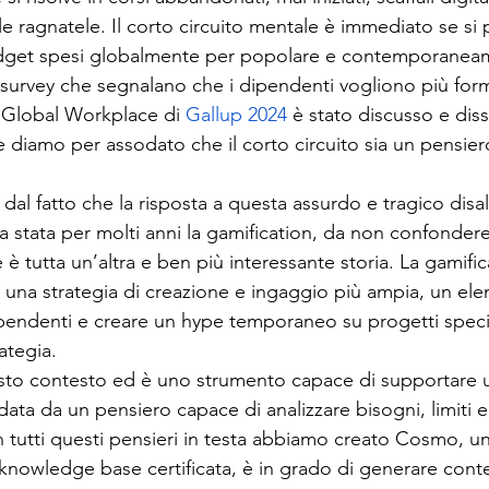
lle ragnatele. Il corto circuito mentale è immediato se si
budget spesi globalmente per popolare e contemporaneam
e survey che segnalano che i dipendenti vogliono più for
e Global Workplace di 
Gallup 2024 
è stato discusso e dis
 diamo per assodato che il corto circuito sia un pensiero
dal fatto che la risposta a questa assurdo e tragico disa
a stata per molti anni la gamification, da non confonder
̀ tutta un’altra e ben più interessante storia. La gamific
 una strategia di creazione e ingaggio più ampia, un e
ipendenti e creare un hype temporaneo su progetti specif
ategia. 
questo contesto ed è uno strumento capace di supportare 
ata da un pensiero capace di analizzare bisogni, limiti e 
tutti questi pensieri in testa abbiamo creato Cosmo, un
 knowledge base certificata, è in grado di generare con