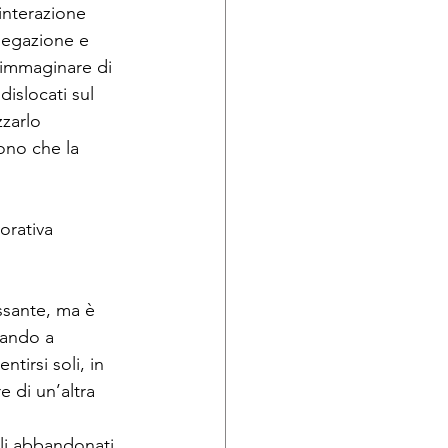
interazione 
iegazione e 
 immaginare di 
islocati sul 
zarlo 
sono che la 
orativa
ssante, ma è 
uando a 
tirsi soli, in 
 di un’altra 
tali abbandonati 