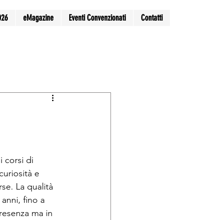
026
eMagazine
Eventi Convenzionati
Contatti
 corsi di 
riosità e 
se. La qualità 
anni, fino a 
presenza ma in 