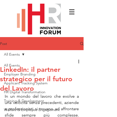
Post
All Events
All Events
LinkedIn: il partner
Employer Branding
strategico per il futuro
Applicant Tracking System
del Lavoro
HR Digital Transformation
In un mondo del lavoro che evolve a 
Training & Development
una velocità senza precedenti, aziende 
e professionisti si trovano ad affrontare 
Welfare & Employee Engagement
sfide sempre più complesse. 