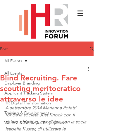
Post
All Events
All Events
Blind Recruiting. Fare
Employer Branding
scouting meritocratico
Applicant Tracking System
attraverso le idee
HR Digital Transformation
A settembre 2014 Marianna Poletti 
Training & Development
fonda la società Just Knock con il 
chiaro obiettivo, condiviso con la socia 
Welfare & Employee Engagement
Isabella Kuster, di utilizzare le 