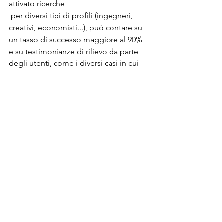
attivato ricerche
 per diversi tipi di profili (ingegneri, 
creativi, economisti...), può contare su 
un tasso di successo maggiore al 90% 
e su testimonianze di rilievo da parte 
degli utenti, come i diversi casi in cui 
candidati rifiutati tramite il classico 
invio del CV sono riusciti a farsi 
assumere grazie all’invio di un’idea 
tramite il portale dalla medesima 
azienda. 
recruiting
employer branding
jist knock