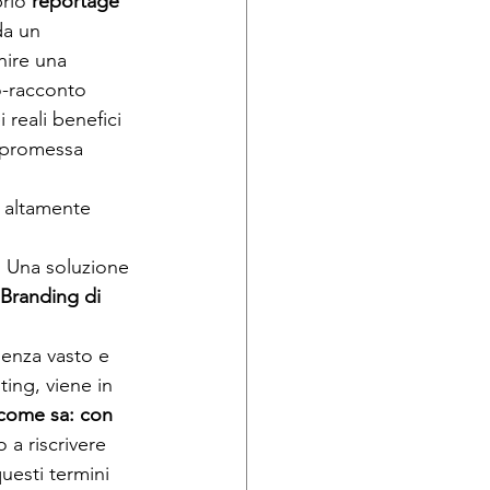
rio 
reportage 
da un 
ire una 
-racconto 
 reali benefici 
a promessa 
e altamente 
. Una soluzione 
 Branding di 
ienza vasto e 
ting, viene in 
come sa: con 
a riscrivere 
uesti termini 