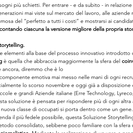
bisogni più schietti. Per entrare - e da subito - in relazione
nerazioni mai viste sul mercato del lavoro, alle aziende 
umosa del “perfetto a tutti i costi” e mostrarsi ai candida
contando ciascuna la versione migliore della propria stor
torytelling. 
re elementi alla base del processo innovativo introdotto 
g 
è quella che abbraccia maggiormente la sfera del 
coin
 ancora, diremmo che è lo 
a componente emotiva mai messo nelle mani di ogni recrui
icialmente lo scorso novembre e oggi già a disposizione 
ccole e grandi Aziende italiane (Erre Technology, Lyreco
ta soluzione è pensata per rispondere più di ogni altra
 nuova classe di occupati si porta dentro come un gene. 
nda il più fedele possibile, questa Soluzione Storytelling
todo consolidato, sebbene poco familiare con la sfera 