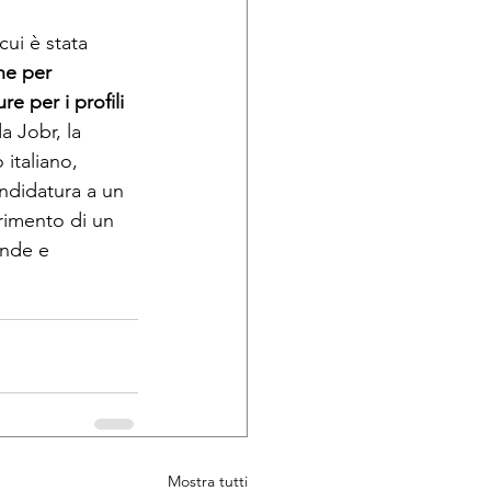
i è stata 
ne per 
re per i profili 
a Jobr, la 
italiano, 
candidatura a un 
rimento di un 
ende e 
Mostra tutti