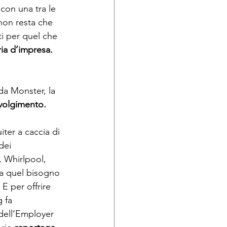
 con una tra le 
non resta che 
ti per quel che 
ia d’impresa. 
da Monster, la 
volgimento. 
ter a caccia di 
dei 
, Whirlpool, 
 a quel bisogno 
E per offrire 
 fa 
dell’Employer 