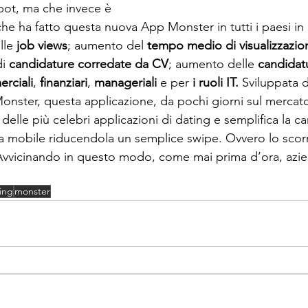
ot, ma che invece è 
e ha fatto questa nuova App Monster in tutti i paesi in cu
lle 
job views
; aumento del 
tempo medio di visualizzazio
i 
candidature corredate da CV
; aumento delle 
candidatu
rciali
, 
finanziari
, 
manageriali 
e per 
i ruoli IT. 
Sviluppata d
onster, questa applicazione, da pochi giorni sul mercato 
à delle più celebri applicazioni di dating e semplifica la 
a mobile riducendola un semplice swipe. Ovvero lo scor
Avvicinando in questo modo, come mai prima d’ora, azi
ing
monster