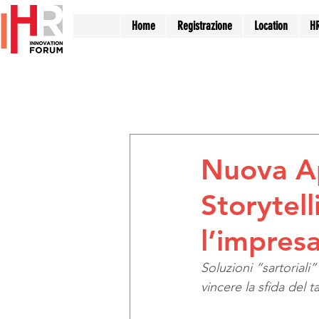
Home
Registrazione
Location
H
All Events
Employer Branding
Training & Development
W
Nuova A
Storytel
l’impresa
Soluzioni “sartoriali
vincere la sfida del t