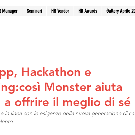
R Manager
Seminari
HR Vendor
HR Awards
Gallery Aprile 2
Applicant Tracking System
HR Digital Transformation
elfare & Employee Engagement
Recruiting & Selection
pp, Hackathon e
ling:così Monster aiuta
 a offrire il meglio di sé
” e in linea con le esigenze della nuova generazione di ca
alento 