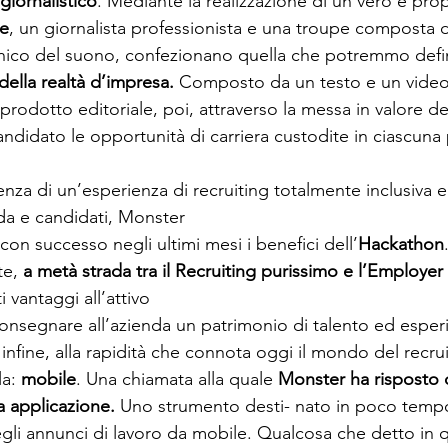
giornalistico
. Mediante la realizzazione di un vero e prop
le
, un giornalista professionista e una troupe composta 
ico del suono, confezionano quella che potremmo defin
ella realtà d’impresa. 
Composto da un testo e un video
prodotto editoriale, poi, attraverso la messa in valore dei
 candidato le opportunità di carriera custodite in ciascun
enza di un’esperienza di recruiting totalmente inclusiva 
da e candidati, Monster 
on successo negli ultimi mesi i benefici dell’
Hackathon
e, 
a metà strada tra il Recruiting purissimo e l’Employer
i vantaggi all’attivo 
consegnare all’azienda un patrimonio di talento ed esper
nfine, alla rapidità che connota oggi il mondo del recrui
a: 
mobile
. Una chiamata alla quale 
Monster ha risposto 
a applicazione. 
Uno strumento desti- nato in poco tempo 
degli annunci di lavoro da mobile. Qualcosa che detto in q