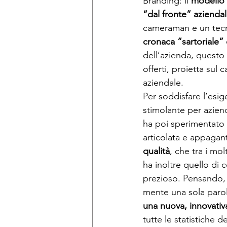
Branding: il 
modello 
“dal fronte” azienda
cameraman e un tecn
cronaca “sartoriale” d
dell’azienda, questo 
offerti, proietta sul
aziendale. 
Per soddisfare l’esig
stimolante per azien
ha poi sperimentato c
articolata e appagant
qualità
, che tra i molt
ha inoltre quello di 
prezioso. Pensando, i
mente una sola parol
una nuova, innovativ
tutte le statistiche 