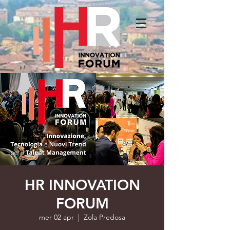
HR INNOVATION
FORUM
mer 02 apr
  |  
Zola Predosa