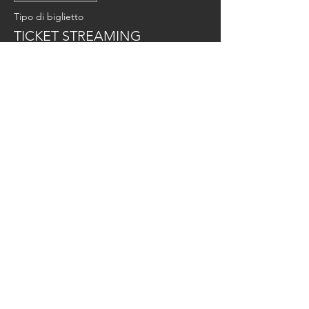
Tipo di biglietto
TICKET STREAMING
Scopri di più
Prezzo
250,00 €
Vendita terminata
Tipo di biglietto
TICKET EXHIBITOR
Prezzo
100,00 €
Condividi questo evento